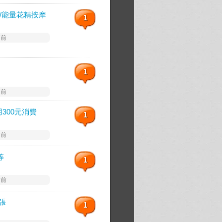
/能量花精按摩
1
 前
1
 前
用300元消費
1
 前
等
1
 前
0張
1