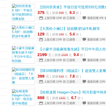
【招待所美食】平假日皆可抵用599元消費
375
元
6.3
( 原價
599
元,
折 )
上架日期
10年 前
已過期
最新回應
9年 
【大黑松小倆口】娃娃酥/奶油牛軋糖等
129
元
5.4
( 原價
240
元,
折 )
上架日期
10年 前
已過期
最新回應
10年
【小蒙牛頂級麻辣養生鍋】平日中午四人吃
2199
元
9.4
( 原價
2328
元,
折 )
上架日期
10年 前
已過期
最新回應
10年
【韓34韓國料理《精誠店》】超值雙人套
399
元
7.8
( 原價
510
元,
折 )
上架日期
10年 前
已過期
最新回應
10年
【哈根達斯 Häagen-Dazs】明月彩宴中秋
888
元
6.7
( 原價
1331
元,
折 )
上架日期
10年 前
已過期
最新回應
10年