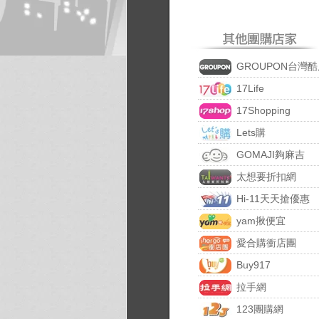
GROUPON台灣酷
17Life
17Shopping
Lets購
GOMAJI夠麻吉
太想要折扣網
Hi-11天天搶優惠
yam揪便宜
愛合購衝店團
Buy917
拉手網
123團購網