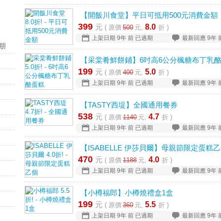
【開飯川食堂】平日可抵用500元消費金額
399
元
8.0
( 原價
500
元,
折 )
上架日期
9年 前
已過期
最新回應
9年 
朋
【采棠肴鮮餅鋪】6吋高6公分楓糖布丁乳
199
元
5.0
( 原價
400
元,
折 )
上架日期
9年 前
已過期
最新回應
9年 
【TASTY西堤】全國通用餐券
538
元
4.7
( 原價
1140
元,
折 )
上架日期
9年 前
已過期
最新回應
9年 
【ISABELLE 伊莎貝爾】母親節限定蛋糕
470
元
4.0
( 原價
1188
元,
折 )
上架日期
9年 前
已過期
最新回應
9年 
【小樽福郎】小樽燒禮盒1盒
199
元
5.5
( 原價
360
元,
折 )
上架日期
9年 前
已過期
最新回應
9年 