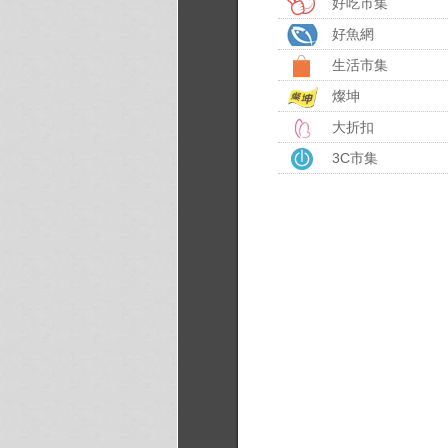
好吃市集
好魚網
生活市集
燦坤
大折扣
3C市集