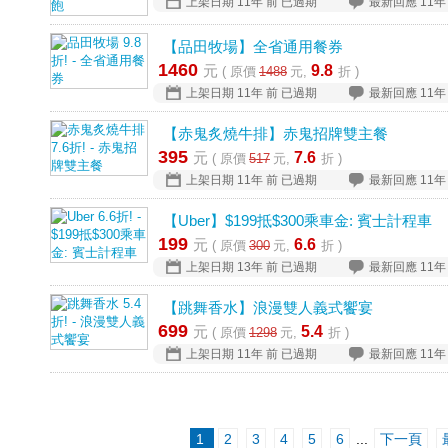
上架日期
11年 前
已過期
最新回應
11年
【品田牧場】全省通用餐券
1460
元
9.8
( 原價
1488
元,
折 )
上架日期
11年 前
已過期
最新回應
11年
【赤鬼炙燒牛排】赤鬼招牌雙主餐
395
元
7.6
( 原價
517
元,
折 )
上架日期
11年 前
已過期
最新回應
11年
【Uber】$199抵$300乘車金: 賓士計程車
199
元
6.6
( 原價
300
元,
折 )
上架日期
13年 前
已過期
最新回應
11年
【跳舞香水】浪漫雙人義式饗宴
699
元
5.4
( 原價
1298
元,
折 )
上架日期
11年 前
已過期
最新回應
11年
1
2
3
4
5
6
...
下一頁