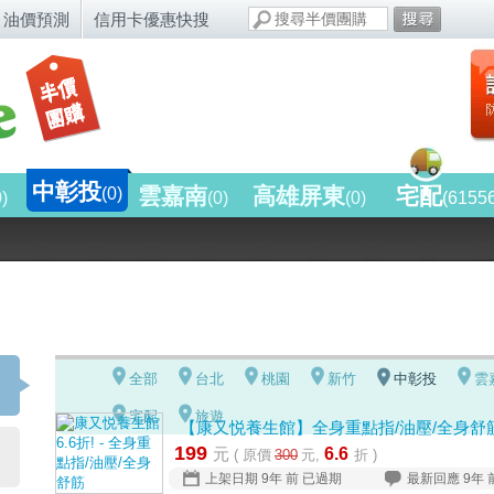
油價預測
信用卡優惠快搜
中彰投
雲嘉南
高雄屏東
宅配
(0)
0)
(0)
(0)
(6155
全部
台北
桃園
新竹
中彰投
雲
宅配
旅遊
【康又悦養生館】全身重點指/油壓/全身舒
199
元
6.6
( 原價
300
元,
折 )
上架日期
9年 前
已過期
最新回應
9年 