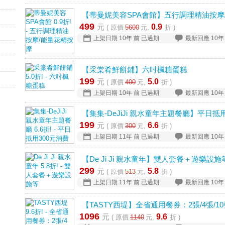
【蒂曼妮美容SPA會館】五行調理精油按摩
499
元
0.9
( 原價
5600
元,
折 )
上架日期
10年 前
已過期
最新回應
10年
【采棠肴鮮餅鋪】六吋楓糖蛋糕
199
元
5.0
( 原價
400
元,
折 )
上架日期
10年 前
已過期
最新回應
10年
【集集-DeJiJi 親水童年主題餐廳】平日抵
199
元
6.6
( 原價
300
元,
折 )
上架日期
11年 前
已過期
最新回應
10年
【De Ji Ji 親水童年】雙人套餐＋遊樂設施
299
元
5.8
( 原價
513
元,
折 )
上架日期
11年 前
已過期
最新回應
10年
【TASTY西堤】全省通用餐券：2張/4張/1
1096
元
9.6
( 原價
1140
元,
折 )