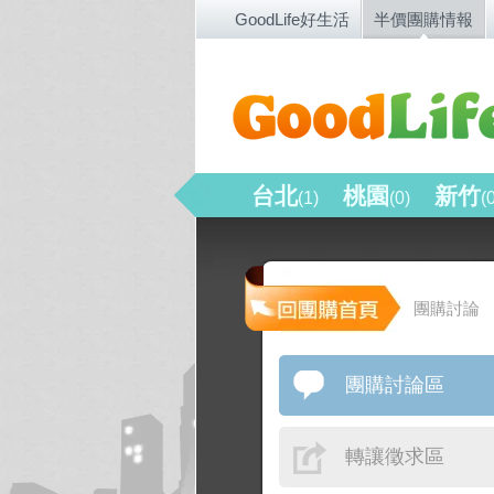
GoodLife好生活
半價團購情報
台北
桃園
新竹
(1)
(0)
(
團購討論
團購討論區
轉讓徵求區