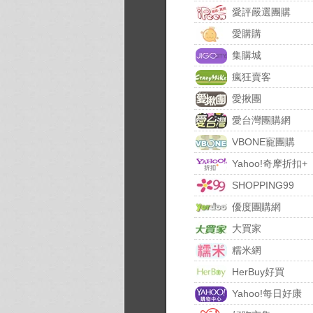
愛評嚴選團購
愛購購
集購城
瘋狂賣客
愛揪團
愛台灣團購網
VBONE寵團購
Yahoo!奇摩折扣+
SHOPPING99
優度團購網
大買家
糯米網
HerBuy好買
Yahoo!每日好康