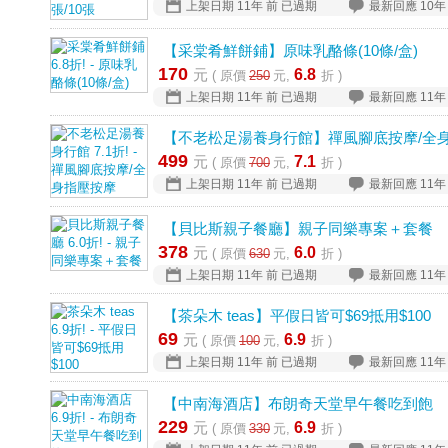
上架日期
11年 前
已過期
最新回應
10年
【采棠肴鮮餅鋪】原味乳酪條(10條/盒)
170
元
6.8
( 原價
250
元,
折 )
上架日期
11年 前
已過期
最新回應
11年
【不老松足湯養身行館】禪風腳底按摩/全
499
元
7.1
( 原價
700
元,
折 )
上架日期
11年 前
已過期
最新回應
11年
【貝比斯親子餐廳】親子同樂專案＋套餐
378
元
6.0
( 原價
630
元,
折 )
上架日期
11年 前
已過期
最新回應
11年
【茶朵木 teas】平假日皆可$69抵用$100
69
元
6.9
( 原價
100
元,
折 )
上架日期
11年 前
已過期
最新回應
11年
【中南海酒店】布朗奇天堂早午餐吃到飽
229
元
6.9
( 原價
330
元,
折 )