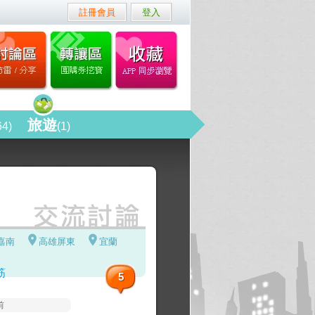
註冊會員
登入
旅遊
64)
(1)
嘉南
高雄屏東
宜蘭
筋
5
前