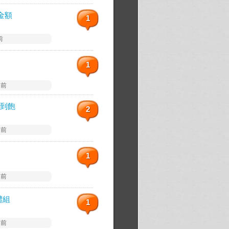
金額
1
前
1
 前
到飽
2
 前
餐
1
 前
禮組
1
 前