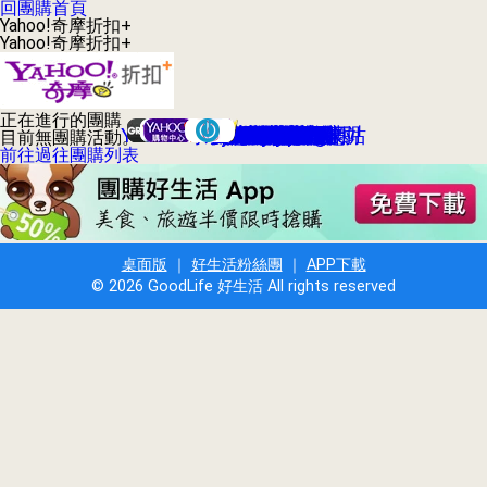
回團購首頁
Yahoo!奇摩折扣+
Yahoo!奇摩折扣+
正在進行的團購
Yahoo!奇摩折扣+ 官方網站
GROUPON台灣酷朋
Hi-11天天搶優惠
Yahoo!每日好康
GOMAJI夠麻吉
VBONE寵團購
SHOPPING99
太想要折扣網
愛合購衝店團
愛評嚴選團購
愛台灣團購網
17Shopping
HerBuy好買
優度團購網
yam揪便宜
123團購網
瘋狂賣客
好吃市集
生活市集
Buy917
3C市集
Lets購
拉手網
愛購購
集購城
愛揪團
大買家
糯米網
好魚網
大折扣
17Life
燦坤
目前無團購活動。
前往過往團購列表
桌面版
｜
好生活粉絲團
｜
APP下載
© 2026 GoodLife 好生活 All rights reserved