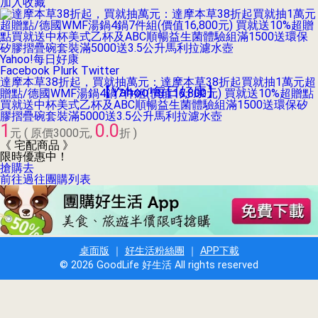
加入收藏
Yahoo!每日好康
Facebook
Plurk
Twitter
達摩本草38折起，買就抽萬元：達摩本草38折起買就抽1萬元超
【Yahoo!每日好康】
贈點/德國WMF湯鍋4鍋7件組(價值16,800元) 買就送10%超贈點
買就送中杯美式乙杯及ABC順暢益生菌體驗組滿1500送環保矽
膠摺疊碗套裝滿5000送3.5公升馬利拉濾水壺
1
0.0
元
( 原價
3000
元,
折 )
《 宅配商品 》
限時優惠中！
搶購去
前往過往團購列表
桌面版
｜
好生活粉絲團
｜
APP下載
© 2026 GoodLife 好生活 All rights reserved