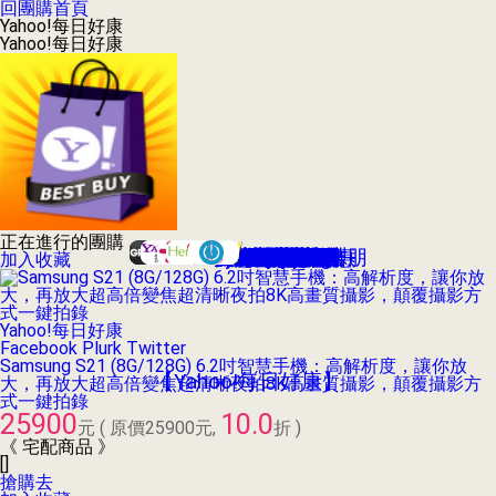
回團購首頁
Yahoo!每日好康
Yahoo!每日好康
正在進行的團購
GROUPON台灣酷朋
Yahoo!奇摩折扣+
Hi-11天天搶優惠
GOMAJI夠麻吉
VBONE寵團購
SHOPPING99
太想要折扣網
愛合購衝店團
愛評嚴選團購
愛台灣團購網
17Shopping
HerBuy好買
優度團購網
yam揪便宜
123團購網
瘋狂賣客
好吃市集
生活市集
Buy917
3C市集
Lets購
拉手網
愛購購
集購城
愛揪團
大買家
糯米網
好魚網
大折扣
17Life
燦坤
加入收藏
Yahoo!每日好康
Facebook
Plurk
Twitter
Samsung S21 (8G/128G) 6.2吋智慧手機：高解析度，讓你放
【Yahoo!每日好康】
大，再放大超高倍變焦超清晰夜拍8K高畫質攝影，顛覆攝影方
式一鍵拍錄
25900
10.0
元
( 原價
25900
元,
折 )
《 宅配商品 》
[]
搶購去