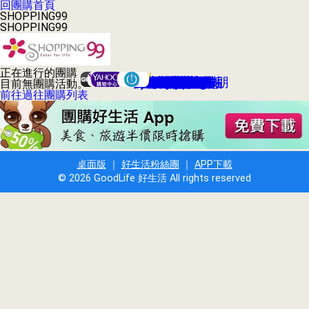
回團購首頁
SHOPPING99
SHOPPING99
正在進行的團購
SHOPPING99 官方網站
GROUPON台灣酷朋
Yahoo!奇摩折扣+
Hi-11天天搶優惠
Yahoo!每日好康
GOMAJI夠麻吉
VBONE寵團購
太想要折扣網
愛合購衝店團
愛評嚴選團購
愛台灣團購網
17Shopping
HerBuy好買
優度團購網
yam揪便宜
123團購網
瘋狂賣客
好吃市集
生活市集
Buy917
3C市集
Lets購
拉手網
愛購購
集購城
愛揪團
大買家
糯米網
好魚網
大折扣
17Life
燦坤
目前無團購活動。
前往過往團購列表
桌面版
｜
好生活粉絲團
｜
APP下載
© 2026 GoodLife 好生活 All rights reserved