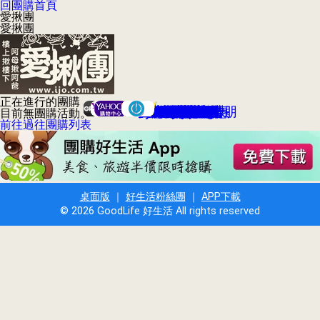
回團購首頁
愛揪團
愛揪團
正在進行的團購
GROUPON台灣酷朋
Yahoo!奇摩折扣+
Hi-11天天搶優惠
Yahoo!每日好康
GOMAJI夠麻吉
VBONE寵團購
SHOPPING99
太想要折扣網
愛合購衝店團
愛評嚴選團購
愛台灣團購網
17Shopping
HerBuy好買
優度團購網
yam揪便宜
123團購網
瘋狂賣客
好吃市集
生活市集
Buy917
3C市集
Lets購
拉手網
愛購購
集購城
大買家
糯米網
好魚網
大折扣
17Life
燦坤
目前無團購活動。
前往過往團購列表
桌面版
｜
好生活粉絲團
｜
APP下載
© 2026 GoodLife 好生活 All rights reserved