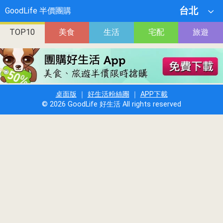
高雄屏東
中彰投
雲嘉南
台北
桃園
新竹
台北
GoodLife 半價團購
TOP10
美食
生活
宅配
旅遊
桌面版
｜
好生活粉絲團
｜
APP下載
© 2026 GoodLife 好生活 All rights reserved