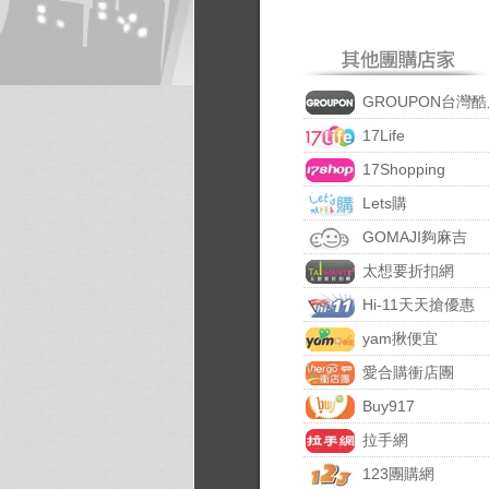
GROUPON台灣酷
17Life
17Shopping
Lets購
GOMAJI夠麻吉
太想要折扣網
Hi-11天天搶優惠
yam揪便宜
愛合購衝店團
Buy917
拉手網
123團購網