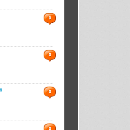
0
g
0
包
0
0