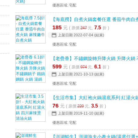
優惠區域: 宅配
【海底撈】自煮火鍋套餐任選 番茄牛肉自
185
元
7.5
( 原價
247
元,
折 )
上架日期
2022-07-04
(結束)
優惠區域: 宅配
【老疊香】不鏽鋼旋轉升降火鍋 升降火鍋 不
599
元
6.1
( 原價
974
元,
折 )
上架日期
2021-10-13
(結束)
優惠區域: 宅配
【生活市集】大紅袍火鍋湯底系列 紅湯火鍋
76
元
3.5
( 原價
220
元,
折 )
上架日期
2019-11-10
(結束)
優惠區域: 宅配
【澎湖鮮生】澎湖漁夫小卷火鍋(湯底任選+小