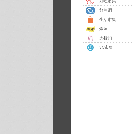
好吃市集
好魚網
生活市集
燦坤
大折扣
3C市集