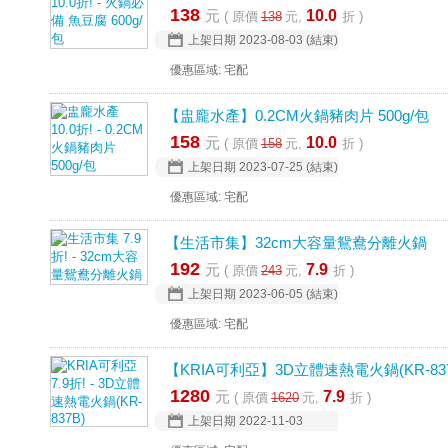
138
元
10.0
( 原價
138
元,
折 )
上架日期
2023-08-03
(結束)
優惠區域: 宅配
【盅龐水產】0.2CM火鍋豬肉片 500g/包
158
元
10.0
( 原價
158
元,
折 )
上架日期
2023-07-25
(結束)
優惠區域: 宅配
【生活市集】32cm大容量鴛鴦分離火鍋
192
元
7.9
( 原價
243
元,
折 )
上架日期
2023-06-05
(結束)
優惠區域: 宅配
【KRIA可利亞】3D立體速熱電火鍋(KR-837
1280
元
7.9
( 原價
1620
元,
折 )
上架日期
2022-11-03