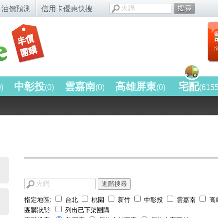
油價預測
信用卡優惠快搜
中彰投
雲嘉南
高雄屏東
宅配
0)
(0)
(0)
(0)
(615
進階搜尋
指定地區:
台北
桃園
新竹
中彰投
雲嘉南
高
團購狀態:
列出已下架團購