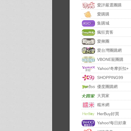
愛評嚴選團購
愛購購
集購城
瘋狂賣客
愛揪團
愛台灣團購網
VBONE寵團購
Yahoo!奇摩折扣+
SHOPPING99
優度團購網
大買家
糯米網
HerBuy好買
Yahoo!每日好康