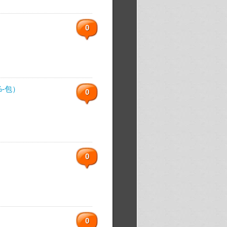
0
%-包）
0
0
0