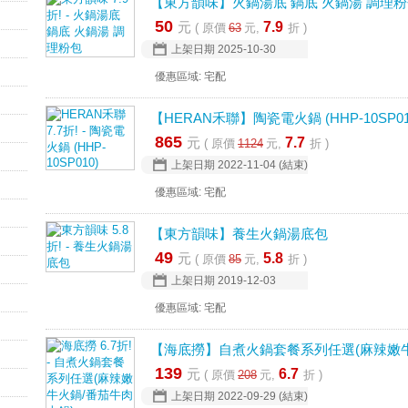
【東方韻味】火鍋湯底 鍋底 火鍋湯 調理
50
元
7.9
( 原價
63
元,
折 )
上架日期
2025-10-30
優惠區域: 宅配
【HERAN禾聯】陶瓷電火鍋 (HHP-10SP01
865
元
7.7
( 原價
1124
元,
折 )
上架日期
2022-11-04
(結束)
優惠區域: 宅配
【東方韻味】養生火鍋湯底包
49
元
5.8
( 原價
85
元,
折 )
上架日期
2019-12-03
優惠區域: 宅配
【海底撈】自煮火鍋套餐系列任選(麻辣嫩牛
139
元
6.7
( 原價
208
元,
折 )
上架日期
2022-09-29
(結束)