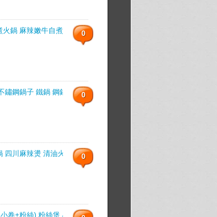
煮火鍋 麻辣嫩牛自煮火鍋
0
鏽鋼鍋子 鐵鍋 鋼鍋 火鍋 湯鍋
0
 四川麻辣燙 清油火鍋
0
卷+粉絲) 粉絲煲 小火鍋 火鍋組