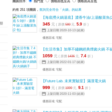
團購排序:
熱門度
價格由低至高
價格由高至低
約有 251 項團購，
查詢完全符合「火鍋」的結果
【海底撈火鍋湯底】濃香牛油/上湯酸菜魚(2
朋
345
元
5.9
( 原價
580
元,
折 )
上架日期
2020-10-13
(結束)
優惠區域: 宅配
【生活市集】加厚不鏽鋼經典煙囪火鍋 不鏽
1059
元
7.4
( 原價
1436
元,
折 )
上架日期
2022-01-17
(結束)
優惠區域: 宅配
【Future Lab. 未來實驗室】滿漢電火鍋
999
元
9.1
( 原價
1099
元,
折 )
上架日期
2020-11-03
(結束)
優惠區域: 宅配