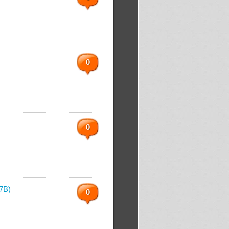
0
0
B)
0