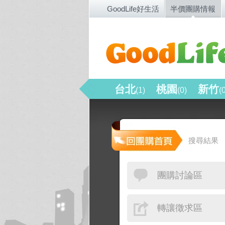
GoodLife好生活
半價團購情報
台北
桃園
新竹
(1)
(0)
(
搜尋結果
團購討論區
轉讓徵求區