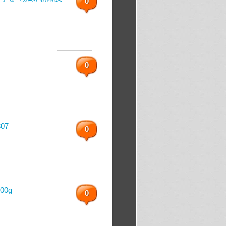
0
0
07
0
0g
0