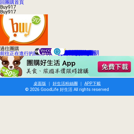
回團購首頁
Buy917
Buy917
過往團購
GROUPON台灣酷朋
Yahoo!奇摩折扣+
Hi-11天天搶優惠
Yahoo!每日好康
GOMAJI夠麻吉
VBONE寵團購
SHOPPING99
太想要折扣網
愛合購衝店團
愛評嚴選團購
愛台灣團購網
17Shopping
HerBuy好買
優度團購網
yam揪便宜
123團購網
瘋狂賣客
好吃市集
生活市集
3C市集
Lets購
拉手網
愛購購
集購城
愛揪團
大買家
糯米網
好魚網
大折扣
17Life
燦坤
前往正在進行的團購列表
桌面版
｜
好生活粉絲團
｜
APP下載
© 2026 GoodLife 好生活 All rights reserved