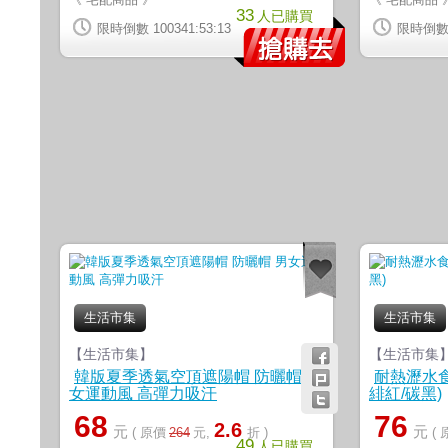
33
人已購買
限時倒數 100341:53:12
限時倒數 1
生活市集
生活市集
【生活市集】
【生活市集
韓版夏季透氣空頂遮陽帽 防曬帽 男
耐熱瀝水食
女運動風 高彈力吸汗
緋紅/碳黑)
68
76
2.6
元
元
( 原價
264
元,
折 )
(
49
人已購買