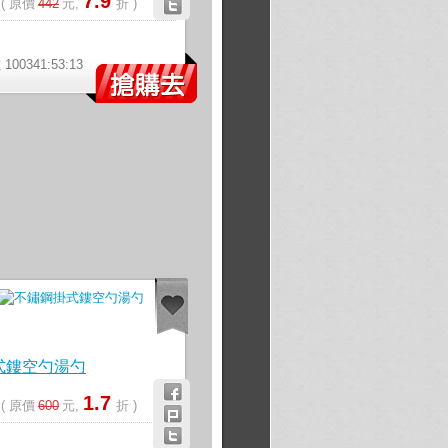
7.9
元
( 原價
442
元,
折 )
》
00341:53:12
】
式鏤空勺湯勺
1.7
元
( 原價
600
元,
折 )
》