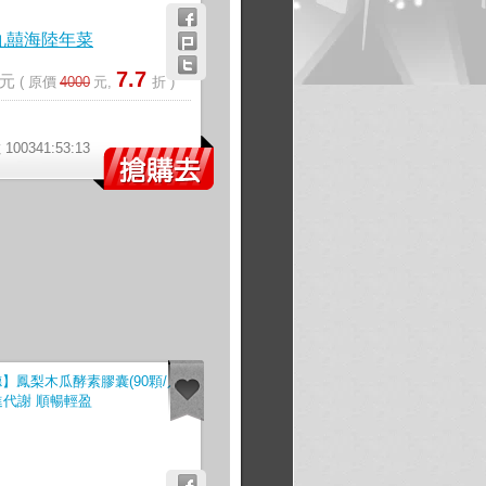
】
九囍海陸年菜
7.7
元
( 原價
4000
元,
折 )
》
00341:53:12
】