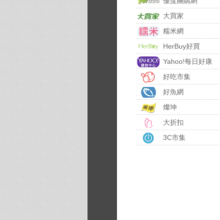
優度團購網
大買家
糯米網
HerBuy好買
Yahoo!每日好康
好吃市集
好魚網
燦坤
大折扣
3C市集