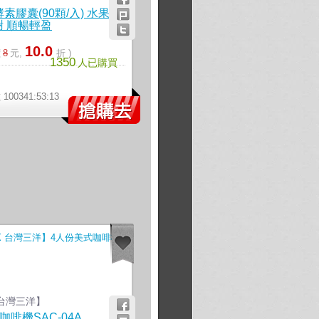
素膠囊(90顆/入) 水果酵
謝 順暢輕盈
10.0
價
8
元,
折 )
1350
人已購買
》
00341:53:12
 台灣三洋】
咖啡機SAC-04A