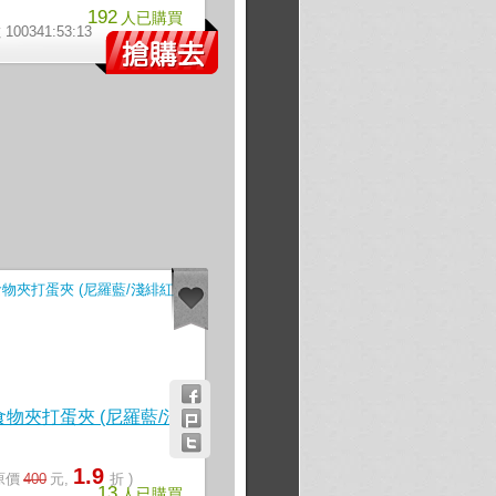
192
人已購買
00341:53:12
】
物夾打蛋夾 (尼羅藍/淺
1.9
 原價
400
元,
折 )
13
人已購買