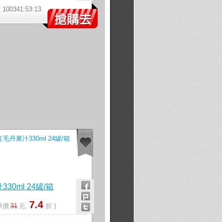
00341:53:12
30ml 24罐/箱
7.4
 原價
31
元,
折 )
》