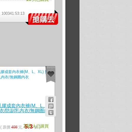
》
00341:53:12
】
膠成套內衣褲(M、L、
內衣/防副乳內衣/無鋼圈內
288
5.3
人已購買
元
( 原價
498
元,
折 )