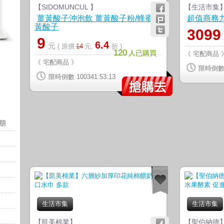
【SIDOMUNCUL 】
【生活市集
薑黃酸子沖泡飲 薑黃酸子粉/蜂蜜薑
超值商務
黃酸子
3099
9
6.4
元
( 原價
14
元,
折 )
120
人已購買
《 宅配商品 
《 宅配商品 》
限時倒數 1
限時倒數 100341:53:12
朋
生活市集
生活市集
【凱美棉業】
【聖伯納德