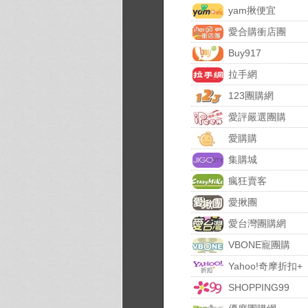
yam揪便宜
愛合購衝店團
Buy917
拉手網
123團購網
愛評嚴選團購
愛購購
集購城
瘋狂賣客
愛揪團
愛台灣團購網
VBONE寵團購
Yahoo!奇摩折扣+
SHOPPING99