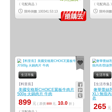
《 宅配商品 》
《 宅配商品 
限時倒數 100341:53:12
限時倒數 1
生活市集
生活市集
【料里長】
【生活市集
美國安格斯CHOICE翼板牛肉片
奢華蕾絲乳
500g 火鍋肉片 牛肉
XL) 無痕
衣
899
10.0
元
( 原價
899
元,
折 )
265
《 宅配商品 》