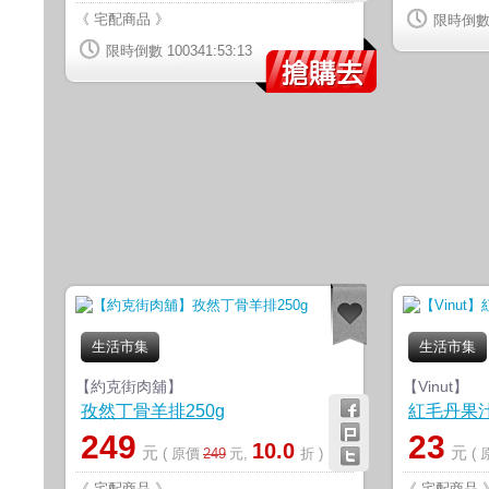
《 宅配商品 》
限時倒數 1
限時倒數 100341:53:12
生活市集
生活市集
【約克街肉舖】
【Vinut】
孜然丁骨羊排250g
紅毛丹果汁3
249
23
10.0
元
元
( 原價
249
元,
折 )
(
《 宅配商品 》
《 宅配商品 