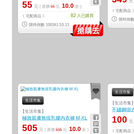
55
10.0
元
( 原價
55
元,
折 )
《 宅配商品 
82
人已購買
《 宅配商品 》
限時倒數 1
限時倒數 100341:53:12
生活市集
生活市集
【生活市集
不鏽鋼掛
【生活市集】
100
極致親膚無痕乳膠內衣褲 M-XL
505
10.0
元
( 原價
505
元,
折 )
《 宅配商品 