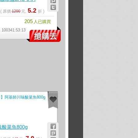
5.2
元
( 原價
1290
元,
折 )
205
》
人已購買
00341:53:12
】
酸菜魚800g