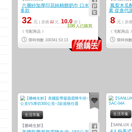
六層紗加厚印花純棉餵奶巾 口水巾
鳳梨木瓜酵
多款
素 促進代
32
8
10.0
元
元
( 原價
32
元,
折 )
( 原
108
人已購買
《 宅配商品 》
《 宅配商品 
限時倒數 100341:53:12
限時倒數 1
生活市集
生活市集
【SANLUX
【勝崎生鮮】
4人份美式