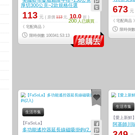
美國藍帶凝脂霜降牛排~150公克VS
厚切300公克~2款規格任選
673
113
10.0
元
( 原價
113
元,
折 )
200
《 宅配商品 
人已購買
《 宅配商品 》
限時倒數 1
限時倒數 100341:53:12
生活市集
生活市集
【愛上新鮮
【FaSoLa】
阿基師川味
多功能遙控器延長線磁吸掛鉤(2入)
349