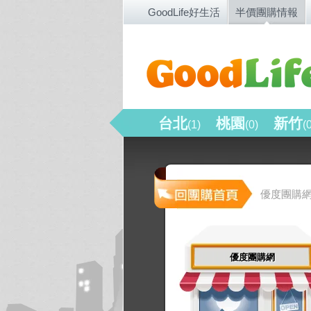
GoodLife好生活
半價團購情報
台北
桃園
新竹
(1)
(0)
(
優度團購
優度團購網