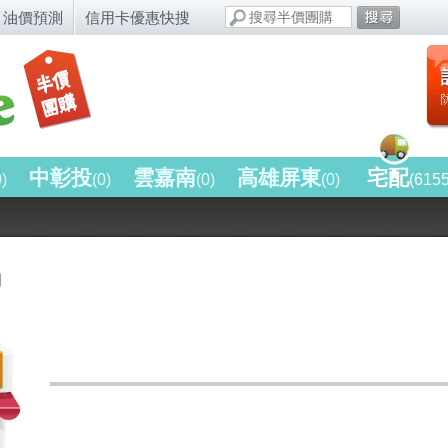
油價預測
信用卡優惠快搜
中彰投
雲嘉南
高雄屏東
宅配
0)
(0)
(0)
(0)
(615
網