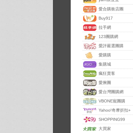
愛合購衝店團
Buy917
拉手網
123團購網
愛評嚴選團購
愛購購
集購城
瘋狂賣客
愛揪團
愛台灣團購網
VBONE寵團購
Yahoo!奇摩折扣+
SHOPPING99
大買家