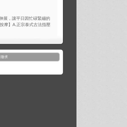
伸展，讓平日因忙碌緊繃的
按摩】A.正宗泰式古法指壓
讓徵求