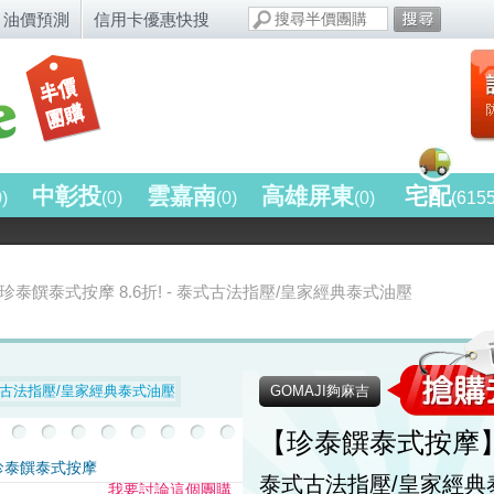
油價預測
信用卡優惠快搜
中彰投
雲嘉南
高雄屏東
宅配
0)
(0)
(0)
(0)
(615
珍泰饌泰式按摩 8.6折! - 泰式古法指壓/皇家經典泰式油壓
GOMAJI夠麻吉
【
珍泰饌泰式按摩
珍泰饌泰式按摩
泰式古法指壓/皇家經典
我要討論這個團購