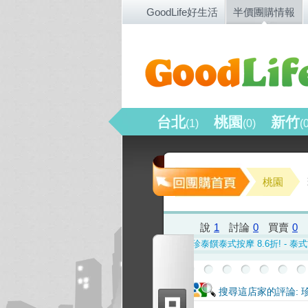
GoodLife好生活
半價團購情報
台北
桃園
新竹
(1)
(0)
(
桃園
說
1
討論
0
買賣
0
搜尋這店家的評論: 