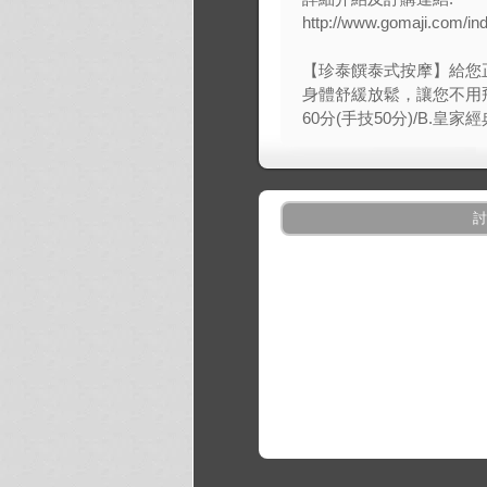
http://www.gomaji.com/i
【珍泰饌泰式按摩】給您
身體舒緩放鬆，讓您不用飛
60分(手技50分)/B.皇家
討