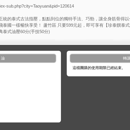
ndex-sub.php?city=Taoyuan&pid=120614
正統的泰式古法指壓，點點到位的獨特手法、巧勁，讓全身筋骨得以
泰國一樣暢快享受！ 蘆竹區 只要599元起，即可享有【珍泰饌泰式
經典泰式油壓60分(手技50分)
 論
轉
這檔團購的使用期限已經結束。