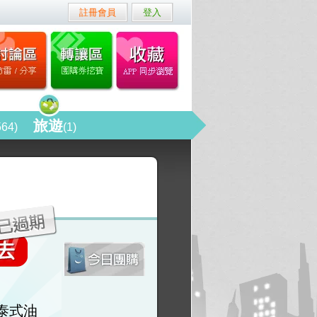
註冊會員
登入
旅遊
564)
(1)
】
泰式油