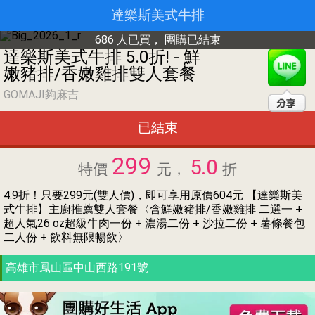
達樂斯美式牛排
686 人已買，
團購已結束
達樂斯美式牛排 5.0折! - 鮮
嫩豬排/香嫩雞排雙人套餐
GOMAJI夠麻吉
已結束
299
5.0
特價
元，
折
4.9折！只要299元(雙人價)，即可享用原價604元 【達樂斯美
式牛排】主廚推薦雙人套餐〈含鮮嫩豬排/香嫩雞排 二選一 +
超人氣26 oz超級牛肉一份 + 濃湯二份 + 沙拉二份 + 薯條餐包
二人份 + 飲料無限暢飲〉
高雄市鳳山區中山西路191號