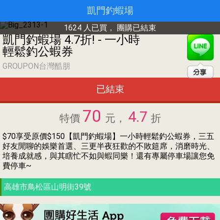
凱門釣蝦場
1624 人已買，
團購已結束
凱門釣蝦場 4.7折! - 一小時
輕鬆釣公蝦券
GROUPON台灣酷朋
已結束
70
4.7
特價
元，
折
$70享受原價$150【凱門釣蝦場】一小時輕鬆釣公蝦券，三五
好友閒聊的娛樂首選、三更半夜狂歡的不敗筵席，消磨時光、
培養成就感，與其瞎忙不如與蝦同樂！還有專屬停車場讓您免
費停車~
高雄市鳥松區山明街39號