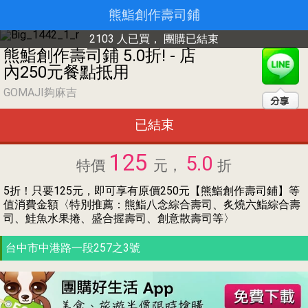
熊鮨創作壽司鋪
2103 人已買，
團購已結束
熊鮨創作壽司鋪 5.0折! - 店
內250元餐點抵用
GOMAJI夠麻吉
已結束
125
5.0
特價
元，
折
5折！只要125元，即可享有原價250元【熊鮨創作壽司鋪】等
值消費金額〈特別推薦：熊鮨八念綜合壽司、炙燒六鮨綜合壽
司、鮭魚水果捲、盛合握壽司、創意散壽司等〉
台中市中港路一段257之3號