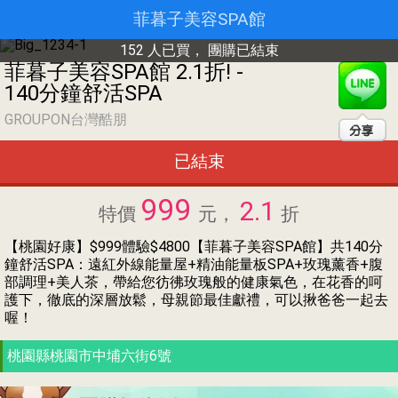
菲暮子美容SPA館
152 人已買，
團購已結束
菲暮子美容SPA館 2.1折! -
140分鐘舒活SPA
GROUPON台灣酷朋
已結束
999
2.1
特價
元，
折
【桃園好康】$999體驗$4800【菲暮子美容SPA館】共140分
鐘舒活SPA：遠紅外線能量屋+精油能量板SPA+玫瑰薰香+腹
部調理+美人茶，帶給您彷彿玫瑰般的健康氣色，在花香的呵
護下，徹底的深層放鬆，母親節最佳獻禮，可以揪爸爸一起去
喔！
桃園縣桃園市中埔六街6號