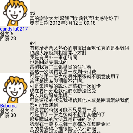
#3
真的謝謝大大!幫我們仗義執言!太感謝妳了!
發表日期
2012年3月12日 09:18
candyliu0217
發文 6
回覆 28
#4
有這麼專業又熱心的朋友出面幫忙真的是很難得
也讓大家感到相當開心才對
我是有另外一事想請問
也是關於集購城的...
當初我買了三張挺貴的住宿卷
當然一次購買就是一次刷卡付費
可是使用一張之後另外兩張就不願意使用了
當然是因為與期望不符啊....
可是集購城的說法是當初一次刷卡
現在要部分退款他們沒辦法接受
所以只能退成集購金
可是這樣的狀況我相信其他人或是團購網站我們
都可能會遇到
Bubuma
畢竟買的時候可能不只是買一張
發文 4
可是用了一張之後就不想用其他的了
回覆 30
那集購城的說法真是正確的嗎？
我現在一萬多塊錢一直都放在集購金裡
真的是覺得心裡很擔心又不舒服