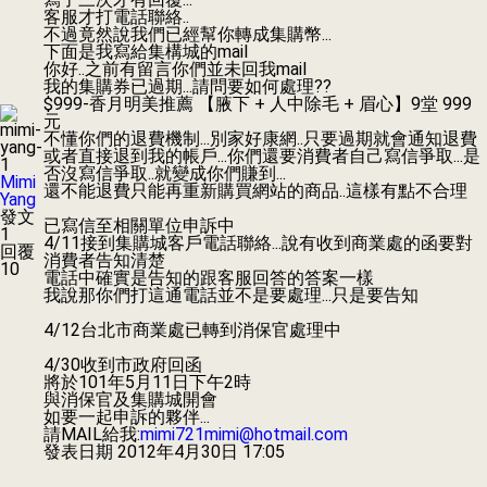
客服才打電話聯絡..
不過竟然說我們已經幫你轉成集購幣...
下面是我寫給集構城的mail
你好..之前有留言你們並未回我mail
我的集購券已過期...請問要如何處理??
$999-香月明美推薦 【腋下 + 人中除毛 + 眉心】9堂 999
元
不懂你們的退費機制...別家好康網..只要過期就會通知退費
或者直接退到我的帳戶...你們還要消費者自己寫信爭取...是
否沒寫信爭取..就變成你們賺到...
Mimi
還不能退費只能再重新購買網站的商品..這樣有點不合理
Yang
發文
已寫信至相關單位申訴中
1
4/11接到集購城客戶電話聯絡...說有收到商業處的函要對
回覆
消費者告知清楚
10
電話中確實是告知的跟客服回答的答案一樣
我說那你們打這通電話並不是要處理...只是要告知
4/12台北市商業處已轉到消保官處理中
4/30收到市政府回函
將於101年5月11日下午2時
與消保官及集購城開會
如要一起申訴的夥伴...
請MAIL給我:
mimi721mimi@hotmail.com
發表日期
2012年4月30日 17:05