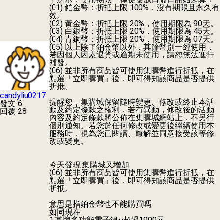
(01) 鉑金幣：折抵上限 100%，沒有期限且永久有
效。
(02) 黃金幣：折抵上限 20%，使用期限為 90天。
(03) 白銀幣：折抵上限 20%，使用期限為 45天。
(04) 青銅幣：折抵上限 20%，使用期限為 07天。
(05) 以上除了鉑金幣以外，其餘幣別一經使用，
若因個人因素退貨或逾期未使用，請恕無法進行
補發。
(06) 並非所有商品皆可使用集購幣進行折抵，在
點選「立即購買」後，即可得知該商品是否提供
折抵。
candyliu0217
提醒您，集購城保留隨時變更、修改或終止本活
發文 6
動及約定條款之權利，若有異動，修改後的活動
回覆 28
內容及約定條款將公佈在集購城網站上，不另行
個別通知。若您於任何修改或變更後繼續使用本
服務時，視為您已閱讀、瞭解並同意接受該等修
改或變更。
今天發現.集購城又增加
(06) 並非所有商品皆可使用集購幣進行折抵，在
點選「立即購買」後，即可得知該商品是否提供
折抵。
意思是指鉑金幣也不能購買嗎
如同現在
1.某牌多功能電子鍋~超過1900元