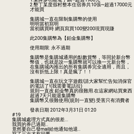
2.墾丁某度假村整本住宿券共10張~超過17000元
才能買
集購城一直在限制集購幣的使用
明明當初寫明
當初購買時 網頁寫買100變200現買現賺
此200集購幣為【鉑金集購幣】
使用期限: 永不過期
集購幣是集購城通用的點數貨幣，等同於新台幣
幣值，也就是說一集購幣就可以換一元新台幣，
在集購城內推出的所有集購券完全適用，而且，
沒有折抵上限！真是瘋了！！
集購城一直在玩文字遊戲!請大家幫忙告知消保官
的電話了!(我需要電話拉)
規則一直改.鉑金幣真的很難用.在這家網站買東西
超過7天只能退集購幣
集購幣又很難使用(規則一直變).受害只有消費者
發表日期
2012年3月31日 01:20
#19
集購城處理方式真的很差....
我買的券已過期...
竟然要自己發mail給他通知他退...
寫了三次才有回覆...