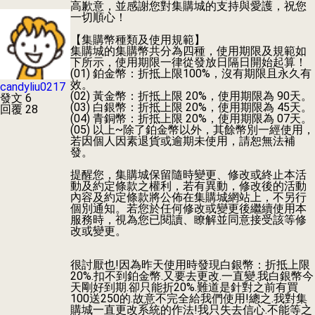
高歉意，並感謝您對集購城的支持與愛護，祝您
一切順心！
【集購幣種類及使用規範】
集購城的集購幣共分為四種，使用期限及規範如
下所示，使用期限一律從發放日隔日開始起算！
(01) 鉑金幣：折抵上限100%，沒有期限且永久有
效。
candyliu0217
(02) 黃金幣：折抵上限 20%，使用期限為 90天。
發文 6
(03) 白銀幣：折抵上限 20%，使用期限為 45天。
回覆 28
(04) 青銅幣：折抵上限 20%，使用期限為 07天。
(05) 以上~除了鉑金幣以外，其餘幣別一經使用，
若因個人因素退貨或逾期未使用，請恕無法補
發。
提醒您，集購城保留隨時變更、修改或終止本活
動及約定條款之權利，若有異動，修改後的活動
內容及約定條款將公佈在集購城網站上，不另行
個別通知。若您於任何修改或變更後繼續使用本
服務時，視為您已閱讀、瞭解並同意接受該等修
改或變更。
很討厭也!因為昨天使用時發現白銀幣：折抵上限
20%.扣不到鉑金幣.又要去更改.一直變.我白銀幣今
天剛好到期.卻只能折20%.難道是針對之前有買
100送250的.故意不完全給我們使用!總之.我對集
購城一直更改系統的作法!我只失去信心.不能等之