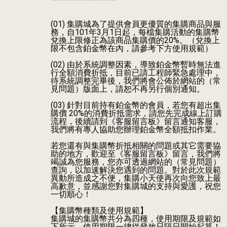
(01) 集購城為了提供會員更優質的集購商品與服
務，自101年3月1日起，每檔集購活動的集購幣
兌換上限修正為該商品集購價的20%。（兌換上
限不包含鉑金幣在內，請參考下方使用規範）
(02) 由於系統調整因素，導致鉑金幣暫時無法進
行全額消費折抵，目前已請工程師緊急處理中，
待系統調整完畢後，我們將會公佈於網站的（常
見問題）版面上，請恕不再另行個別通知。
(03) 針對目前持有鉑金幣的會員，若您有超出集
購價 20%的消費折抵需求，請您先完成線上訂購
流程，後續請到《客服留言板》留言通知客服，
我們將有專人協助您辦理鉑金幣全額抵扣作業。
若您還有與集購幣折抵相關的問題或其它需要協
助的地方，歡迎至《客服留言板》留言，我們將
竭誠為您服務，您亦可透過網站的（常見問題）
查詢，以加速解決您遇到的問題。對於此次規範
異動所造成之不便，集購小天使再次向您致上最
高歉意，並感謝您對集購城的支持與愛護，祝您
一切順心！
【集購幣種類及使用規範】
集購城的集購幣共分為四種，使用期限及規範如
下所示，使用期限一律從發放日隔日開始起算！