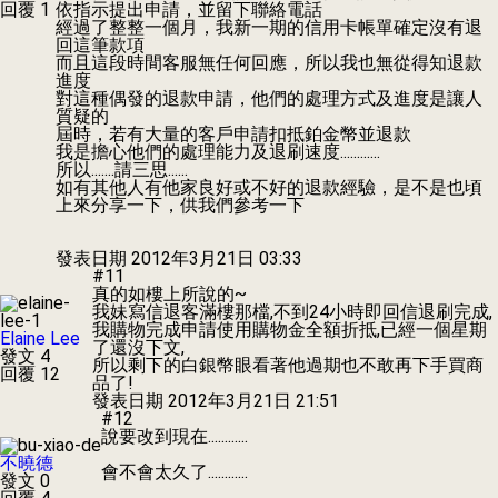
回覆 1
依指示提出申請，並留下聯絡電話
經過了整整一個月，我新一期的信用卡帳單確定沒有退
回這筆款項
而且這段時間客服無任何回應，所以我也無從得知退款
進度
對這種偶發的退款申請，他們的處理方式及進度是讓人
質疑的
屆時，若有大量的客戶申請扣抵鉑金幣並退款
我是擔心他們的處理能力及退刷速度............
所以.......請三思......
如有其他人有他家良好或不好的退款經驗，是不是也頃
上來分享一下，供我們參考一下
發表日期
2012年3月21日 03:33
#11
真的如樓上所說的~
我妹寫信退客滿樓那檔,不到24小時即回信退刷完成,
我購物完成申請使用購物金全額折抵,已經一個星期
Elaine Lee
了還沒下文,
發文 4
所以剩下的白銀幣眼看著他過期也不敢再下手買商
回覆 12
品了!
發表日期
2012年3月21日 21:51
#12
說要改到現在............
不曉德
會不會太久了............
發文 0