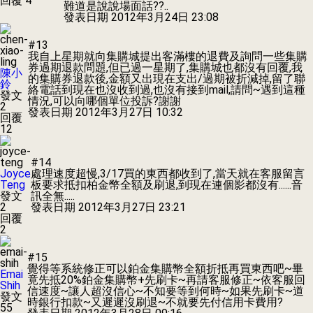
回覆 4
難道是說說場面話??..
發表日期
2012年3月24日 23:08
#13
我自上星期就向集購城提出客滿樓的退費及詢問一些集購
券過期退款問題,但已過一星期了,集購城也都沒有回覆,我
陳小
的集購券退款後,金額又出現在支出/過期被折減掉,留了聯
鈴
絡電話到現在也沒收到過,也沒有接到mail,請問~遇到這種
發文
情況,可以向哪個單位投訴?謝謝
2
發表日期
2012年3月27日 10:32
回覆
12
#14
Joyce
處理速度超慢,3/17買的東西都收到了,當天就在客服留言
Teng
板要求抵扣柏金幣全額及刷退,到現在連個影都沒有......音
發文
訊全無.....
2
發表日期
2012年3月27日 23:21
回覆
2
#15
覺得等系統修正可以鉑金集購幣全額折抵再買東西吧~畢
Emai
竟先抵20%鉑金集購幣+先刷卡~再請客服修正~依客服回
Shih
信速度~讓人超沒信心~不知要等到何時~如果先刷卡~道
發文
時銀行扣款~又遲遲沒刷退~不就要先付信用卡費用?
55