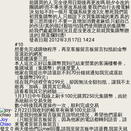
前購買的人.完全使用日期後再更改嗎.朝夕令改的
團購網!而不事先更改系統後.要我們自行去撥電解
決.短短不到一個月.電腦系統更改3次.整死我們當
初買集購幣的人.只能說下次買集購城的東西.真的
要三思而後行.不要一直增加消費者麻煩.只顧自己
的作法!真的很討厭啦!怕我們使用贈送的集購幣.
給我們處處限制(況且是沒更改之前就買集購幣贈
送的).簡直爛到透!
發表日期
2012年3月17日 14:24
#10
想要先完成購物程序，再至客服留言板留言扣抵鉑金幣
並退款的網友
我是建議要三思........
本人這次正好以集購幣買到已結束營業的客滿樓餐券，
集購城退（集購幣）的速度驚人
他家在我提出申請退款不到70分鐘就通知我完成退款
（集購幣299元）
現在我戶頭裡空有299元，卻因無法全額扣抵，讓我不太
敢再「加碼」購買其它商品
請看看我其它的經驗........
1月31日中午我線上刷卡100元購買250元集購幣，由於
系統顯示交易失敗
數小時後我再度操作一次，順利完成交易
2月22日我收到的帳單有兩筆100元款項
於是我到他家留言版留言說明此情況，希望他們退刷
Joy
（只能至留言板留言，因為他家的電話都轉到語音，請
Chiao
來電者至留言板留言）
發文 0
兩天後他們以mail回覆,請我至留言板申請退費,我當天就