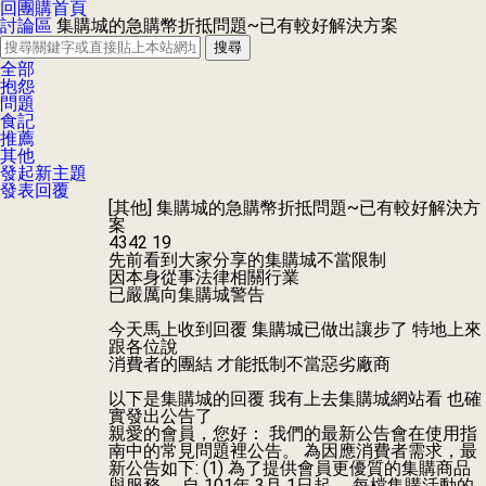
回團購首頁
討論區
集購城的急購幣折抵問題~已有較好解決方案
搜尋
全部
抱怨
問題
食記
推薦
其他
發起新主題
發表回覆
[其他]
集購城的急購幣折抵問題~已有較好解決方
案
4342
19
先前看到大家分享的集購城不當限制
因本身從事法律相關行業
已嚴厲向集購城警告
今天馬上收到回覆 集購城已做出讓步了 特地上來
跟各位說
消費者的團結 才能抵制不當惡劣廠商
以下是集購城的回覆 我有上去集購城網站看 也確
實發出公告了
親愛的會員，您好： 我們的最新公告會在使用指
南中的常見問題裡公告。 為因應消費者需求，最
新公告如下: (1) 為了提供會員更優質的集購商品
與服務， 自 101年 3月 1日起， 每檔集購活動的