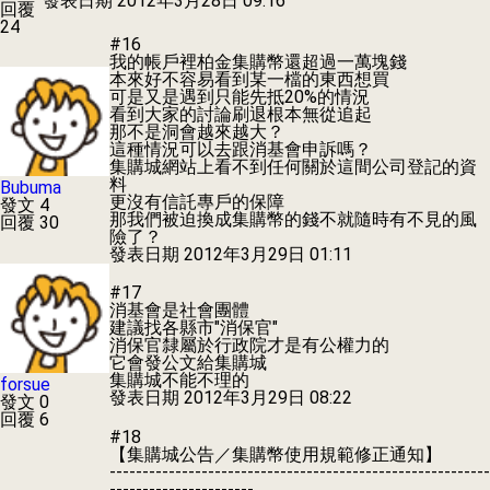
發表日期
2012年3月28日 09:16
回覆
24
#16
我的帳戶裡柏金集購幣還超過一萬塊錢
本來好不容易看到某一檔的東西想買
可是又是遇到只能先抵20%的情況
看到大家的討論刷退根本無從追起
那不是洞會越來越大？
這種情況可以去跟消基會申訴嗎？
集購城網站上看不到任何關於這間公司登記的資
料
Bubuma
更沒有信託專戶的保障
發文 4
那我們被迫換成集購幣的錢不就隨時有不見的風
回覆 30
險了？
發表日期
2012年3月29日 01:11
#17
消基會是社會團體
建議找各縣市"消保官"
消保官隸屬於行政院才是有公權力的
它會發公文給集購城
集購城不能不理的
forsue
發表日期
2012年3月29日 08:22
發文 0
回覆 6
#18
【集購城公告／集購幣使用規範修正通知】
----------------------------------------------------------
----------------------