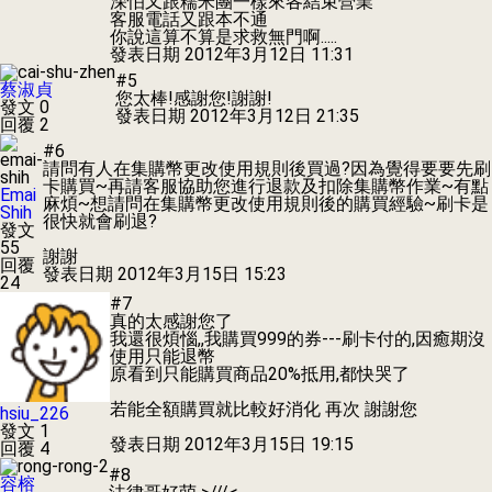
深怕又跟糯米團一樣來各結束營業
客服電話又跟本不通
你說這算不算是求救無門啊.....
發表日期
2012年3月12日 11:31
#5
蔡淑貞
您太棒!感謝您!謝謝!
發文 0
發表日期
2012年3月12日 21:35
回覆 2
#6
請問有人在集購幣更改使用規則後買過?因為覺得要要先刷
卡購買~再請客服協助您進行退款及扣除集購幣作業~有點
Emai
麻煩~想請問在集購幣更改使用規則後的購買經驗~刷卡是
Shih
很快就會刷退?
發文
55
謝謝
回覆
發表日期
2012年3月15日 15:23
24
#7
真的太感謝您了
我還很煩惱,,我購買999的券---刷卡付的,因癒期沒
使用只能退幣
原看到只能購買商品20%抵用,都快哭了
若能全額購買就比較好消化 再次 謝謝您
hsiu_226
發文 1
發表日期
2012年3月15日 19:15
回覆 4
#8
容榕