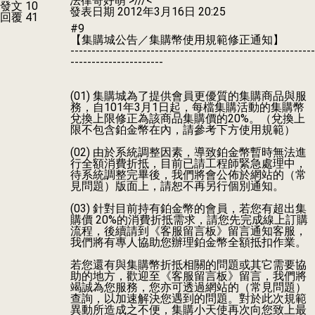
法律哥好萌 >///<
發文 10
發表日期
2012年3月16日 20:25
回覆 41
#9
【集購城公告／集購幣使用規範修正通知】
----------------------------------------------------------
----------------------
(01) 集購城為了提供會員更優質的集購商品與服
務，自101年3月1日起，每檔集購活動的集購幣
兌換上限修正為該商品集購價的20%。（兌換上
限不包含鉑金幣在內，請參考下方使用規範）
(02) 由於系統調整因素，導致鉑金幣暫時無法進
行全額消費折抵，目前已請工程師緊急處理中，
待系統調整完畢後，我們將會公佈於網站的（常
見問題）版面上，請恕不再另行個別通知。
(03) 針對目前持有鉑金幣的會員，若您有超出集
購價 20%的消費折抵需求，請您先完成線上訂購
流程，後續請到《客服留言板》留言通知客服，
我們將有專人協助您辦理鉑金幣全額抵扣作業。
若您還有與集購幣折抵相關的問題或其它需要協
助的地方，歡迎至《客服留言板》留言，我們將
竭誠為您服務，您亦可透過網站的（常見問題）
查詢，以加速解決您遇到的問題。對於此次規範
異動所造成之不便，集購小天使再次向您致上最