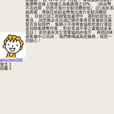
集購幣兌換上限修正為集購價之20%。 （鉑金幣
不在此限，仍然可進行全額消費折抵） (2) 由於系
統因素，導致目前鉑金幣無法進行全額消費折
抵， 目前已請工程師緊急處理中，遇到此狀況之
會員， 請您務必先完成訂購作業再至客服留言板
留言告知我們， 集購小天使將會協助您進行退款
及扣除集購幣作業， 對於造成不便之處敬請多多
見諒！ 若您還有其它需要協助的地方， 再煩請來
函客服中心洽詢， 我們將竭誠為您服務，祝您一
切順心！
amychen282
發文 2
回覆 3