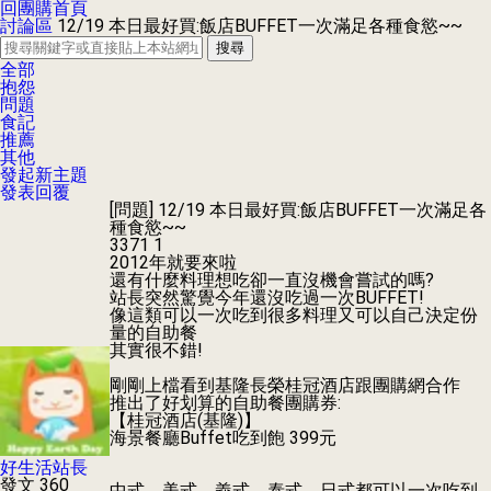
回團購首頁
討論區
12/19 本日最好買:飯店BUFFET一次滿足各種食慾~~
搜尋
全部
抱怨
問題
食記
推薦
其他
發起新主題
發表回覆
[問題]
12/19 本日最好買:飯店BUFFET一次滿足各
種食慾~~
3371
1
2012年就要來啦
還有什麼料理想吃卻一直沒機會嘗試的嗎?
站長突然驚覺今年還沒吃過一次BUFFET!
像這類可以一次吃到很多料理又可以自己決定份
量的自助餐
其實很不錯!
剛剛上檔看到基隆長榮桂冠酒店跟團購網合作
推出了好划算的自助餐團購券:
【桂冠酒店(基隆)】
海景餐廳Buffet吃到飽 399元
好生活站長
發文 360
中式、美式、義式、泰式、日式都可以一次吃到