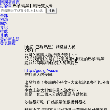
回團購首頁
討論區
巴黎‧瑪黑】精緻雙人餐
搜尋
全部
抱怨
問題
食記
推薦
其他
發起新主題
發表回覆
[食記]
巴黎‧瑪黑】精緻雙人餐
2521
1
公司的團購火熱持續持續中~~
12月我們挑的是在公館捷運站附近的巴黎‧瑪黑!
購買123團購網的雙人餐團購券
http://goo.gl/vaaze
光打很大的美圖..
出發前查了餐廳的心得文~大家都說套餐可以分食
喔~
事實上義大利麵份量也滿大的~
但是一套三個人分感覺還是有點勉強
沙拉很好吃~口感很清脆跟醬料很搭
麵包冷了 表現不是很好喔!! 大蒜麵包沒什麼咬勁