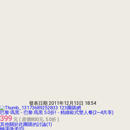
發表日期
2011年12月13日 18:54
123團購網
巴黎‧瑪黑 - 巴黎‧瑪黑 5.0折! - 精緻歐式雙人餐(2~4共享)
399
元 ( 原價800元, 5.0折 )
其他關於此團購的討論(1)
轉讓徵求(0)