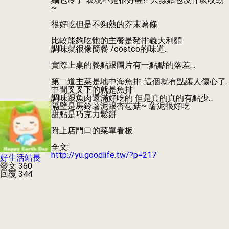
~
很好吃但是不夠熱的芥末薯條
比較能夠吃飽的主餐是豬排義大利麵
調味就很像簡餐 /costco的味道..
實際上桌的餐點跟圖片有一點點的落差…
第二道主菜是地中海魚排..這個就有點讓人傷心了..
中間叉叉下的就是魚排
調味跟魚肉還滿好吃的 但是真的真的有點少..
隔壁是馬鈴薯泥跟杏苞菇~ 薯泥很好吃
甜點是巧克力鬆餅
附上店門口的菜單看板
全文:
http://yu.goodlife.tw/?p=217
好生活站長
發文 360
回覆 344