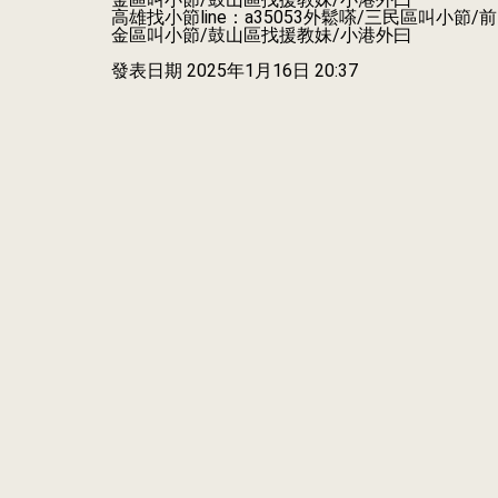
高雄找小節line：a35053外鬆嗏/三民區叫小節/前
金區叫小節/鼓山區找援教妹/小港外曰
發表日期
2025年1月16日 20:37