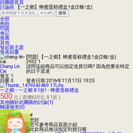
回團購首頁
討論區
【一之鄉】蜂蜜蛋糕禮盒1盒(2條/盒)
搜尋
全部
抱怨
問題
食記
推薦
其他
發起新主題
發表回覆
[問題]
【一之鄉】蜂蜜蛋糕禮盒1盒(2條/盒)
2932
1
Chang Lin
請問這組商品可以指定送貨日嗎? 因為想要在特定
Cai
的日子送達
發文 1
回覆 0
發表日期
2016年11月17日 19:25
17Life
一之鄉 - 一之鄉 8.1折! - 蜂蜜蛋糕禮盒
500
元 ( 原價620元, 8.1折 )
其他關於此團購的討論(1)
轉讓徵求(0)
#
您好
您可參考商品頁面介紹
此款商品無法指定到貨日喔