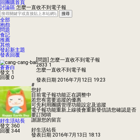
回團購首頁
討論區
怎麼一直收不到電子報
搜尋
全部
抱怨
問題
食記
推薦
其他
發起新主題
發表回覆
[問題]
怎麼一直收不到電子報
2833
1
蒼蒼白
怎麼一直收不到電子報
發文 1
回覆 0
發表日期
2016年7月12日 19:23
#
您好
目前電子報功能正在調整中
若您有需要追蹤的優惠
可先利用團購管理功能設定及追蹤
電子報功能重新上線後會重新發信請您確認是否
要訂閱唷
謝謝您的留言
好生活站長
發文 360
好生活站長
回覆 344
發表日期
2016年7月13日 18:13