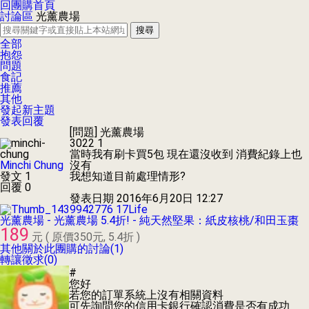
回團購首頁
討論區
光薰農場
搜尋
全部
抱怨
問題
食記
推薦
其他
發起新主題
發表回覆
[問題]
光薰農場
3022
1
當時我有刷卡買5包 現在還沒收到 消費紀錄上也
Minchi Chung
沒有
發文 1
我想知道目前處理情形?
回覆 0
發表日期
2016年6月20日 12:27
17Life
光薰農場 - 光薰農場 5.4折! - 純天然堅果：紙皮核桃/和田玉棗
189
元 ( 原價350元, 5.4折 )
其他關於此團購的討論(1)
轉讓徵求(0)
#
您好
若您的訂單系統上沒有相關資料
可先詢問您的信用卡銀行確認消費是否有成功