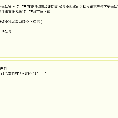
您無法連上17LIFE 可能是網頁設定問題 或是您點選的該檔次優惠已經下架無
長這邊直接搜尋17LIFE都可連上喔
麻煩您試試看 謝謝您的留言:)
生活站長
你們!
了!也成功的登入網路了! ^___^