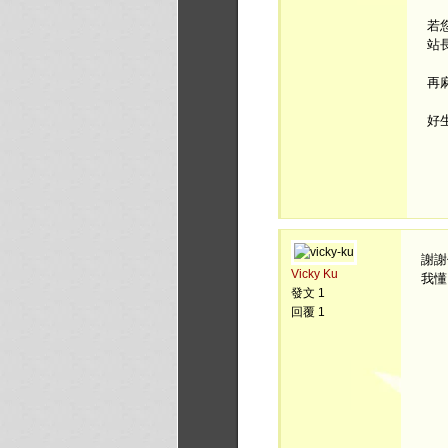
若
站
再
好
謝謝
Vicky Ku
我懂
發文 1
回覆 1