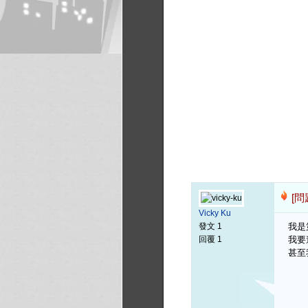
[問
Vicky Ku
發文 1
我是
回覆 1
我要
甚至