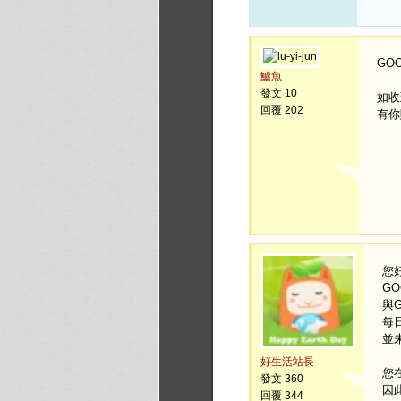
GO
鱸魚
發文 10
如收
回覆 202
有你
您
G
與G
每
並
好生活站長
您
發文 360
因
回覆 344