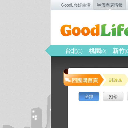
GoodLife好生活
半價團購情報
台北
桃園
新竹
(1)
(0)
(
討論區
全部
抱怨