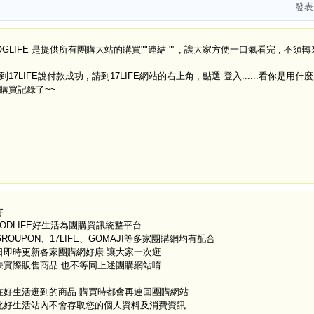
發
OGLIFE 是提供所有團購大站的購買""連結 "" , 讓大家方便一口氣看完 , 不須
到17LIFE說付款成功 , 請到17LIFE網站的右上角 , 點選 登入......看你是用
購買記錄了~~
好
OODLIFE好生活為團購資訊統整平台
ROUPON、17LIFE、GOMAJI等多家團購網均有配合
日即時更新各家團購網好康 讓大家一次逛
未實際販售商品 也不等同上述團購網站唷
在好生活逛到的商品 購買時都會再連回團購網站
此好生活站內不會存取您的個人資料及消費資訊