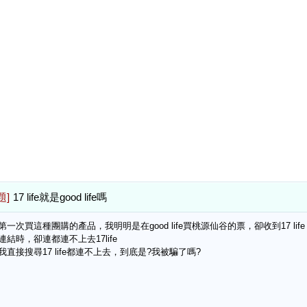
題]
17 life就是good life嗎
第一次買這種團購的產品，我明明是在good life買桃源仙谷的票，卻收到17 li
連結時，卻連都連不上去17life
我直接搜尋17 life都連不上去，到底是?我被騙了嗎?