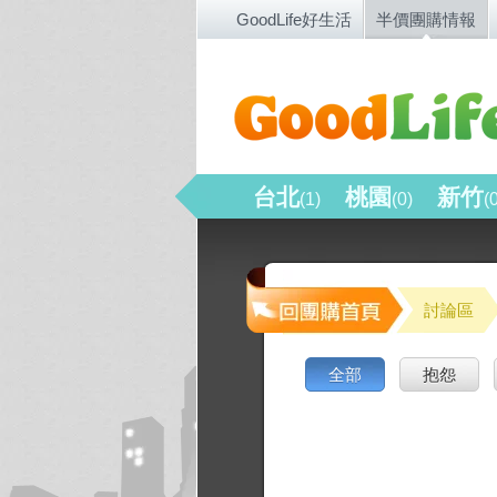
GoodLife好生活
半價團購情報
台北
桃園
新竹
(1)
(0)
(
討論區
全部
抱怨