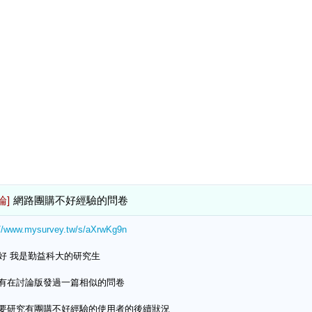
論]
網路團購不好經驗的問卷
://www.mysurvey.tw/s/aXrwKg9n
好 我是勤益科大的研究生
有在討論版發過一篇相似的問卷
要研究有團購不好經驗的使用者的後續狀況