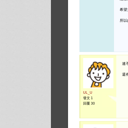
希望
所以
連不
還
UL_U
發文 1
回覆 30