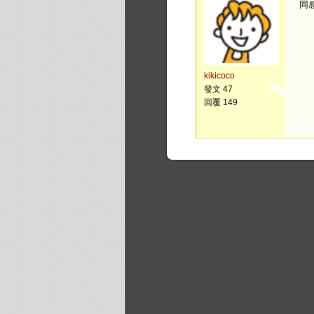
同感
kikicoco
發文 47
回覆 149