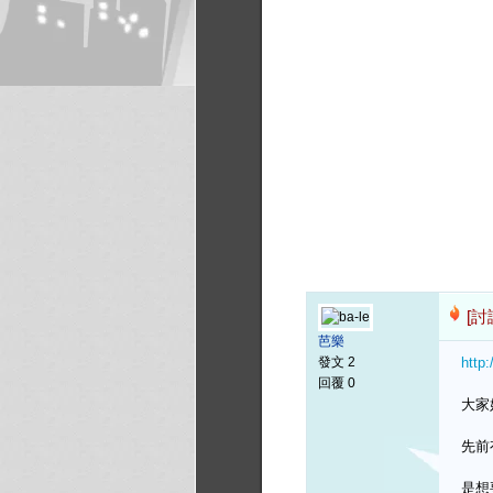
[討
芭樂
發文 2
http
回覆 0
大家
先前
是想