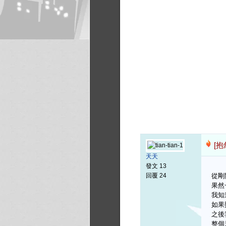
[抱
天天
發文 13
回覆 24
從剛
果然
我知
如果
之後
整個