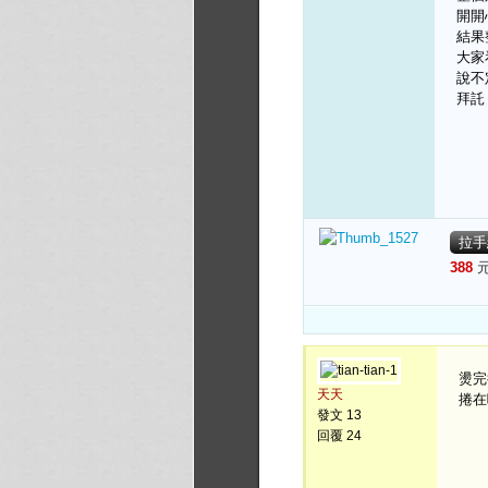
開開
結果
大家
說不
拜託
拉手
388
元
燙完
天天
捲在
發文 13
回覆 24