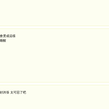
會燙成這樣
睡醒
好誇張 太可惡了吧