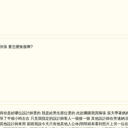
誇張 要怎麼恢復啊?
得你是給哪位設計師燙的 我是給男生那位燙的 此款團購我買兩張 當天帶著媽
等了半個小時左右 只見我指定的設計師客人一個接一個 其他設計師在旁邊納涼
其他設計師來用 卻跟我說今天只有他其他人公休(明明就有看到照片上另一位在旁