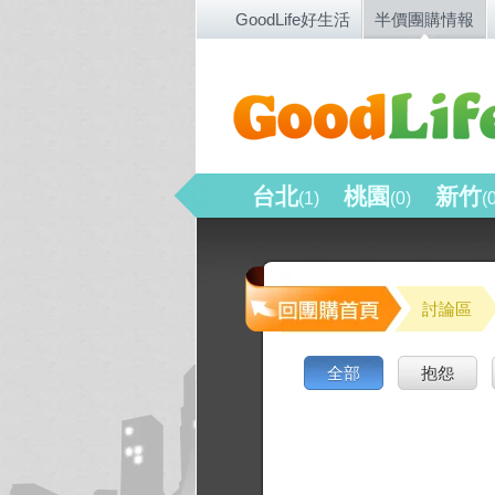
GoodLife好生活
半價團購情報
台北
桃園
新竹
(1)
(0)
(
討論區
全部
抱怨