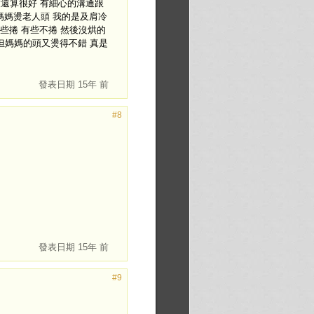
還算很好 有細心的溝通跟
媽媽燙老人頭 我的是及肩冷
些捲 有些不捲 然後沒烘的
 但媽媽的頭又燙得不錯 真是
發表日期
15年 前
#8
發表日期
15年 前
#9