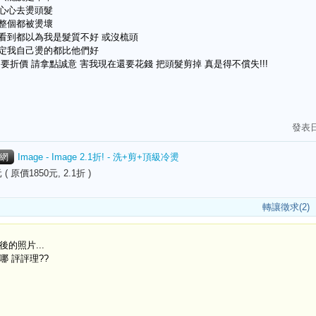
心心去燙頭髮
整個都被燙壞
看到都以為我是髮質不好 或沒梳頭
定我自己燙的都比他們好
 要折價 請拿點誠意 害我現在還要花錢 把頭髮剪掉 真是得不償失!!!
發表
網
Image - Image 2.1折! - 洗+剪+頂級冷燙
 ( 原價1850元, 2.1折 )
轉讓徵求(2)
後的照片...
哪 評評理??