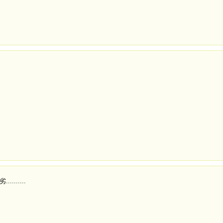
.........