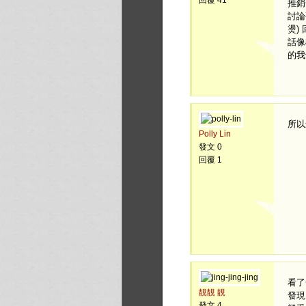
回覆 41
推銷
討論
燙)
話像
的我
所以
Polly Lin
發文 0
回覆 1
看了
靚靚 靚
發現
發文 4