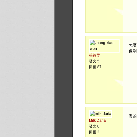
怎麼
像剛
張筱雯
發文 5
回覆 87
燙的
Milk Daria
發文 0
回覆 2