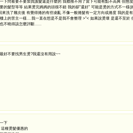
一下問看要不要加買護髮還是什麼的 我都推不用了當下可能有點不高興 但態度
要的髮型等等 結果燙完媽媽的頭很不錯 我的卻"還好" 可能是燙的方式不一樣(
 回來洗了幾次後 有覺得捲的有些凌亂 不像一般捲髮有一定方向或捲度 我的是有
樓上的苦主一樣....我一直在想是不是我不會整理 >"< 如果說燙壞 是還不至於
也不曉得該怎麼評斷......
最好不要找男生燙?我還沒有用說~~
一下
 這種燙髮優惠的