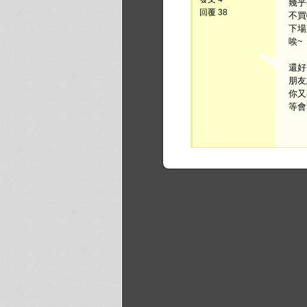
幾乎
回覆 38
不買
下場
唉~
還好
朋友
你又
等會