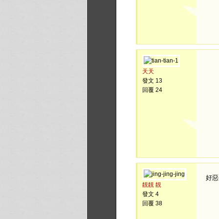
天天
發文 13
回覆 24
好惡劣.
靚靚 靚
發文 4
回覆 38