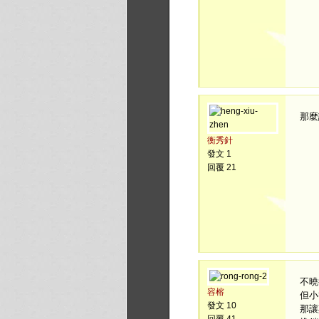
那麼
衡秀針
發文 1
回覆 21
不曉
容榕
但小
發文 10
那讓