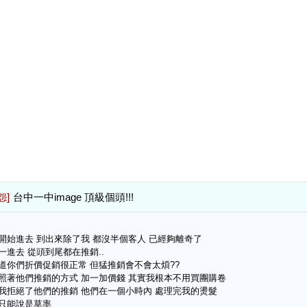
怨]
台中一中image 頂級個頭!!!
開始進去 到出來除了我 都沒半個客人 已經夠離奇了
一進去 從頭到尾都在推銷..
道你們折價促銷很正常 但猛推銷會不會太煩??
照著他們推銷的方式 加一加價錢 其實我根本不用買團購卷
我拒絕了他們的推銷 他們在一個小時內 處理完我的燙髮
只能說是草率