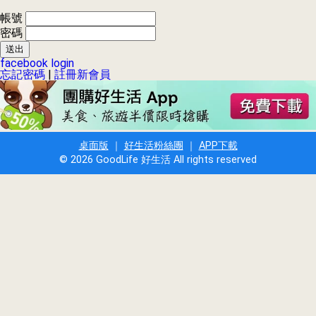
帳號
密碼
facebook login
忘記密碼
|
註冊新會員
桌面版
｜
好生活粉絲團
｜
APP下載
© 2026 GoodLife 好生活 All rights reserved