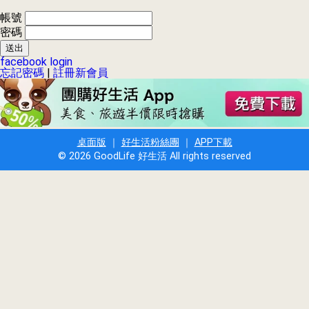
帳號
密碼
facebook login
忘記密碼
|
註冊新會員
桌面版
｜
好生活粉絲團
｜
APP下載
© 2026 GoodLife 好生活 All rights reserved