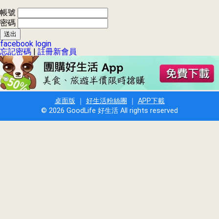
帳號
密碼
facebook login
忘記密碼
|
註冊新會員
桌面版
｜
好生活粉絲團
｜
APP下載
© 2026 GoodLife 好生活 All rights reserved