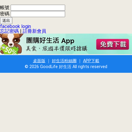
帳號
密碼
facebook login
忘記密碼
|
註冊新會員
桌面版
｜
好生活粉絲團
｜
APP下載
© 2026 GoodLife 好生活 All rights reserved