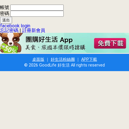
帳號
密碼
facebook login
忘記密碼
|
註冊新會員
桌面版
｜
好生活粉絲團
｜
APP下載
© 2026 GoodLife 好生活 All rights reserved