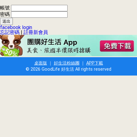
帳號
密碼
facebook login
忘記密碼
|
註冊新會員
桌面版
｜
好生活粉絲團
｜
APP下載
© 2026 GoodLife 好生活 All rights reserved