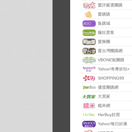
愛評嚴選團購
愛購購
集購城
瘋狂賣客
愛揪團
愛台灣團購網
VBONE寵團購
Yahoo!奇摩折扣+
SHOPPING99
優度團購網
大買家
糯米網
HerBuy好買
Yahoo!每日好康