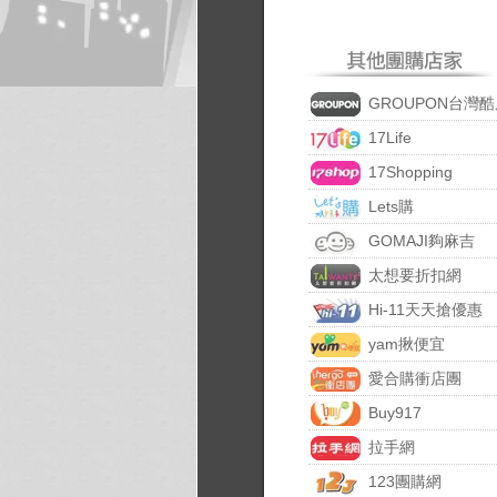
GROUPON台灣酷
17Life
17Shopping
Lets購
GOMAJI夠麻吉
太想要折扣網
Hi-11天天搶優惠
yam揪便宜
愛合購衝店團
Buy917
拉手網
123團購網