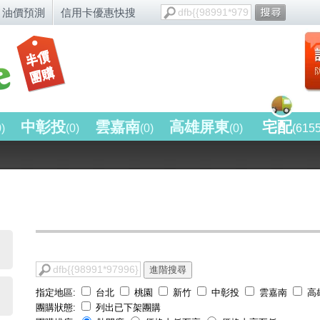
油價預測
信用卡優惠快搜
中彰投
雲嘉南
高雄屏東
宅配
0)
(0)
(0)
(0)
(615
進階搜尋
指定地區:
台北
桃園
新竹
中彰投
雲嘉南
高
團購狀態:
列出已下架團購