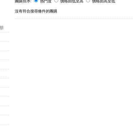
團購排序:
熱門度
價格由低至高
價格由高至低
沒有符合搜尋條件的團購
朋