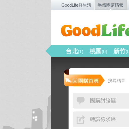
GoodLife好生活
半價團購情報
台北
桃園
新竹
(1)
(0)
(
搜尋結果
團購討論區
轉讓徵求區