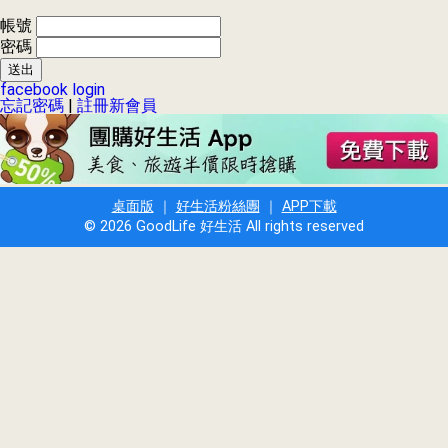
帳號
密碼
facebook login
忘記密碼
|
註冊新會員
桌面版
｜
好生活粉絲團
｜
APP下載
© 2026 GoodLife 好生活 All rights reserved