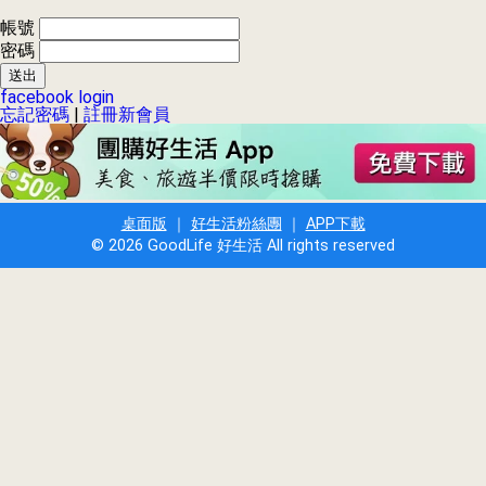
帳號
密碼
facebook login
忘記密碼
|
註冊新會員
桌面版
｜
好生活粉絲團
｜
APP下載
© 2026 GoodLife 好生活 All rights reserved