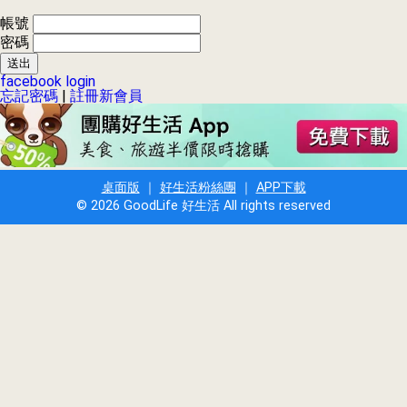
帳號
密碼
facebook login
忘記密碼
|
註冊新會員
桌面版
｜
好生活粉絲團
｜
APP下載
© 2026 GoodLife 好生活 All rights reserved